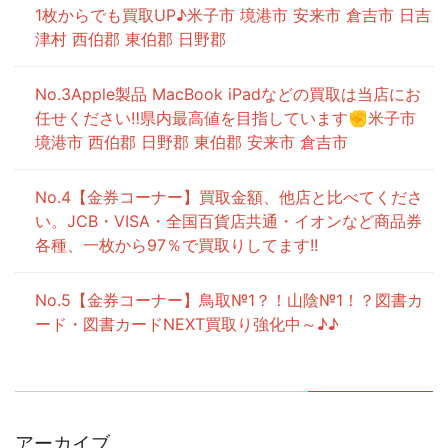
1枚からでも買取UP♪米子市 境港市 安来市 倉吉市 日吉
津村 西伯郡 東伯郡 日野郡
Apple製品 MacBook iPadなどの買取は当店にお
任せください‼県内最高値を目指しています✊米子市
境港市 西伯郡 日野郡 東伯郡 安来市 倉吉市
【金券コーナー】買取金額、他店と比べてくださ
い。JCB・VISA・全国百貨店共通・イオンなど商品券
各種、一枚から97％で買取りしてます!!
【金券コーナー】鳥取№1？！山陰№1！？図書カ
ード・図書カードNEXT買取り強化中～♪♪
アーカイブ