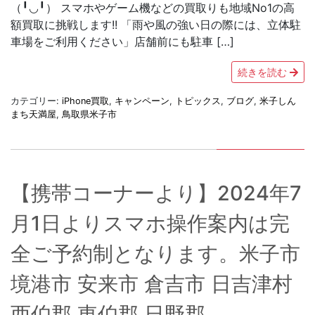
（╹◡╹） スマホやゲーム機などの買取りも地域No1の高
額買取に挑戦します!! 「雨や風の強い日の際には、立体駐
車場をご利用ください」店舗前にも駐車 […]
続きを読む
カテゴリー:
iPhone買取
,
キャンペーン
,
トピックス
,
ブログ
,
米子しん
まち天満屋
,
鳥取県米子市
【携帯コーナーより】2024年7
月1日よりスマホ操作案内は完
全ご予約制となります。米子市
境港市 安来市 倉吉市 日吉津村
西伯郡 東伯郡 日野郡