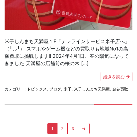
米子しんまち天満屋１F「テレラインサービス米子店へ」
（╹◡╹） スマホやゲーム機などの買取りも地域No1の高
額買取に挑戦します!! 2024年4月1日、春の陽気になって
きました 天満屋の店舗前の桜の木 […]
続きを読む
カテゴリー:
トピックス
,
ブログ
,
米子
,
米子しんまち天満屋
,
金券買取
投
Page
Page
Page
Next
1
2
3
稿
page