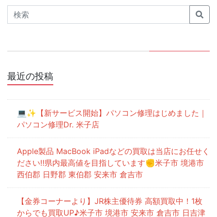
の
Search
ペ
ー
ジ
最近の投稿
送
り
💻✨【新サービス開始】パソコン修理はじめました｜
パソコン修理Dr. 米子店
Apple製品 MacBook iPadなどの買取は当店にお任せく
ださい‼県内最高値を目指しています✊米子市 境港市
西伯郡 日野郡 東伯郡 安来市 倉吉市
【金券コーナーより】JR株主優待券 高額買取中！1枚
からでも買取UP♪米子市 境港市 安来市 倉吉市 日吉津