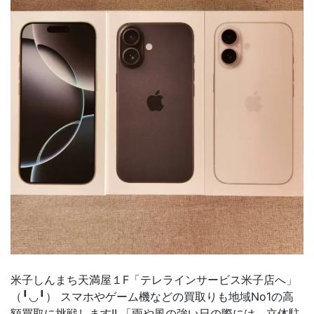
米子しんまち天満屋１F「テレラインサービス米子店へ」
（╹◡╹） スマホやゲーム機などの買取りも地域No1の高
額買取に挑戦します!! 「雨や風の強い日の際には、立体駐